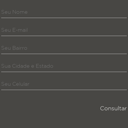
Please
leave
this
field
empty.