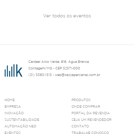
Ver todos os eventos
Cardeal Arco Verde, 816, Água Branca
Contagem/MG - CEP 32371-000
(31) 3393-1313 - web@kazzapersianas.com.br
HOME
PRODUTOS
EMPRESA
ONDE COMPRAR
INOVAÇÃO
PORTAL DA REVENDA
SUSTENTABILIDADE
SEJA UM REVENDEDOR
AUTOMAÇÃO NEO
CONTATO
EVENTOS
TRABALHE CONOSCO