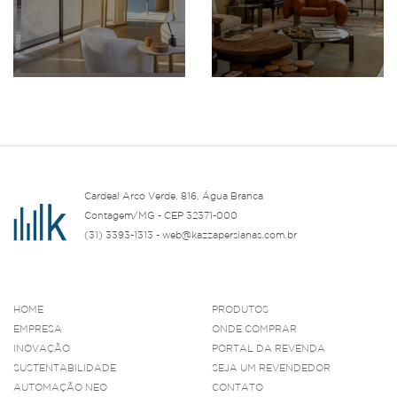
Cardeal Arco Verde, 816, Água Branca
Contagem/MG - CEP 32371-000
(31) 3393-1313 - web@kazzapersianas.com.br
HOME
PRODUTOS
EMPRESA
ONDE COMPRAR
INOVAÇÃO
PORTAL DA REVENDA
SUSTENTABILIDADE
SEJA UM REVENDEDOR
AUTOMAÇÃO NEO
CONTATO