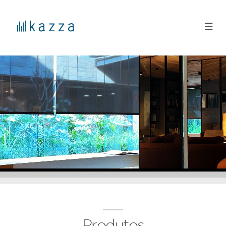
☰
Produtos