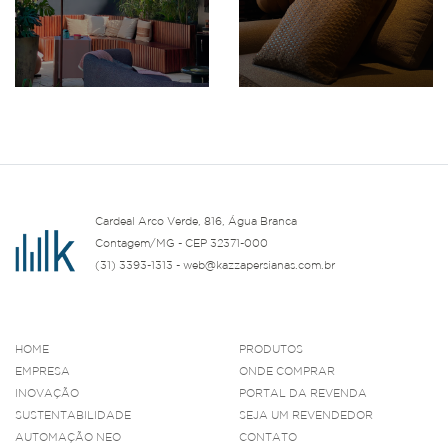
Cardeal Arco Verde, 816, Água Branca
Contagem/MG - CEP 32371-000
(31) 3393-1313 - web@kazzapersianas.com.br
HOME
PRODUTOS
EMPRESA
ONDE COMPRAR
INOVAÇÃO
PORTAL DA REVENDA
SUSTENTABILIDADE
SEJA UM REVENDEDOR
AUTOMAÇÃO NEO
CONTATO