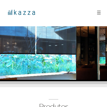
☰
Produtos