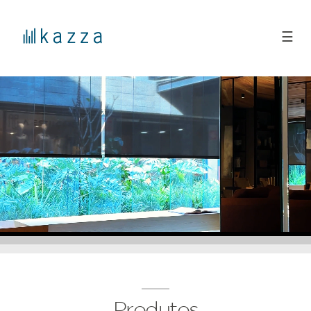
☰
Produtos