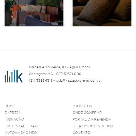
Cardeal Arco Verde, 816, Água Branca
Contagem/MG - CEP 32371-000
(31) 3393-1313 - web@kazzapersianas.com.br
HOME
PRODUTOS
EMPRESA
ONDE COMPRAR
INOVAÇÃO
PORTAL DA REVENDA
SUSTENTABILIDADE
SEJA UM REVENDEDOR
AUTOMAÇÃO NEO
CONTATO