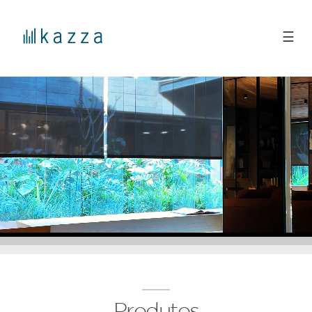
☰
Produtos