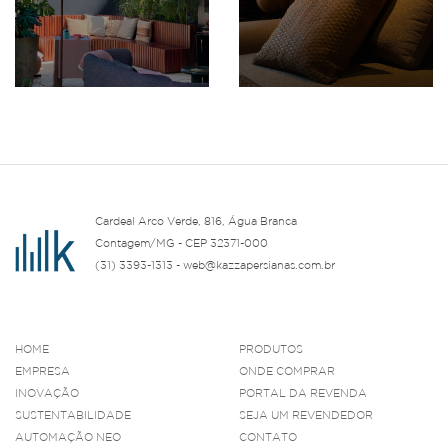
Cardeal Arco Verde, 816, Água Branca
Contagem/MG - CEP 32371-000
(31) 3393-1313 - web@kazzapersianas.com.br
HOME
PRODUTOS
EMPRESA
ONDE COMPRAR
INOVAÇÃO
PORTAL DA REVENDA
SUSTENTABILIDADE
SEJA UM REVENDEDOR
AUTOMAÇÃO NEO
CONTATO