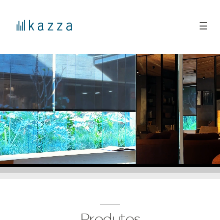
☰
Produtos