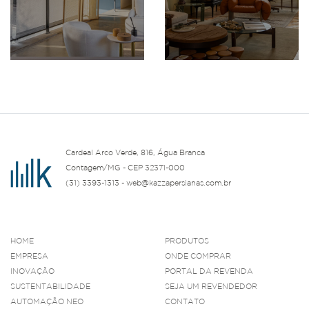
Cardeal Arco Verde, 816, Água Branca
Contagem/MG - CEP 32371-000
(31) 3393-1313 - web@kazzapersianas.com.br
HOME
PRODUTOS
EMPRESA
ONDE COMPRAR
INOVAÇÃO
PORTAL DA REVENDA
SUSTENTABILIDADE
SEJA UM REVENDEDOR
AUTOMAÇÃO NEO
CONTATO