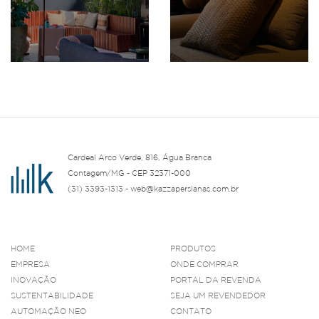
Cardeal Arco Verde, 816, Água Branca
Contagem/MG - CEP 32371-000
(31) 3393-1313 - web@kazzapersianas.com.br
HOME
PRODUTOS
EMPRESA
ONDE COMPRAR
INOVAÇÃO
PORTAL DA REVENDA
SUSTENTABILIDADE
SEJA UM REVENDEDOR
AUTOMAÇÃO NEO
CONTATO