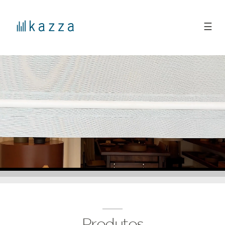
☰
Produtos