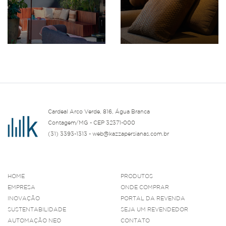
Cardeal Arco Verde, 816, Água Branca
Contagem/MG - CEP 32371-000
(31) 3393-1313 - web@kazzapersianas.com.br
HOME
PRODUTOS
EMPRESA
ONDE COMPRAR
INOVAÇÃO
PORTAL DA REVENDA
SUSTENTABILIDADE
SEJA UM REVENDEDOR
AUTOMAÇÃO NEO
CONTATO