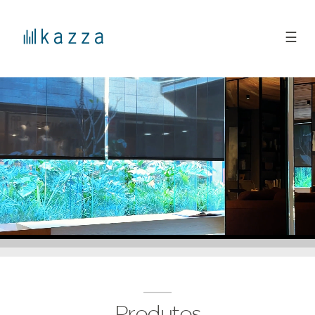
☰
Produtos