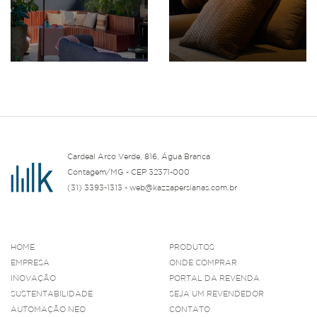
Cardeal Arco Verde, 816, Água Branca
Contagem/MG - CEP 32371-000
(31) 3393-1313 - web@kazzapersianas.com.br
HOME
PRODUTOS
EMPRESA
ONDE COMPRAR
INOVAÇÃO
PORTAL DA REVENDA
SUSTENTABILIDADE
SEJA UM REVENDEDOR
AUTOMAÇÃO NEO
CONTATO