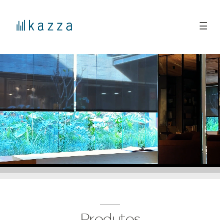
☰
Produtos