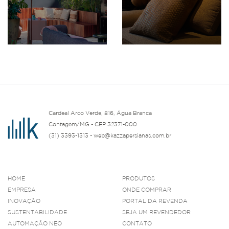
Cardeal Arco Verde, 816, Água Branca
Contagem/MG - CEP 32371-000
(31) 3393-1313 - web@kazzapersianas.com.br
HOME
PRODUTOS
EMPRESA
ONDE COMPRAR
INOVAÇÃO
PORTAL DA REVENDA
SUSTENTABILIDADE
SEJA UM REVENDEDOR
AUTOMAÇÃO NEO
CONTATO