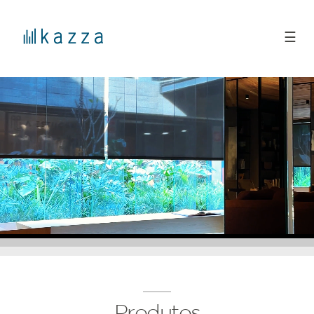
☰
Produtos