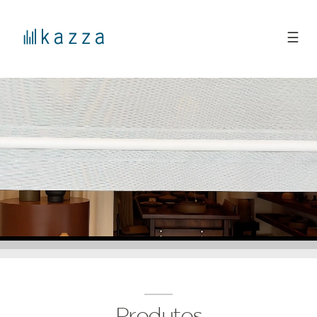
☰
Produtos