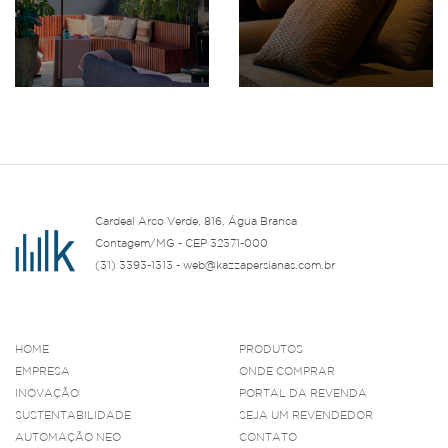
Cardeal Arco Verde, 816, Água Branca
Contagem/MG - CEP 32371-000
(31) 3393-1313 - web@kazzapersianas.com.br
HOME
PRODUTOS
EMPRESA
ONDE COMPRAR
INOVAÇÃO
PORTAL DA REVENDA
SUSTENTABILIDADE
SEJA UM REVENDEDOR
AUTOMAÇÃO NEO
CONTATO