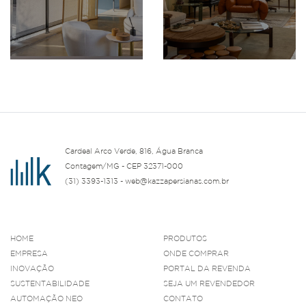
Cardeal Arco Verde, 816, Água Branca
Contagem/MG - CEP 32371-000
(31) 3393-1313 - web@kazzapersianas.com.br
HOME
PRODUTOS
EMPRESA
ONDE COMPRAR
INOVAÇÃO
PORTAL DA REVENDA
SUSTENTABILIDADE
SEJA UM REVENDEDOR
AUTOMAÇÃO NEO
CONTATO