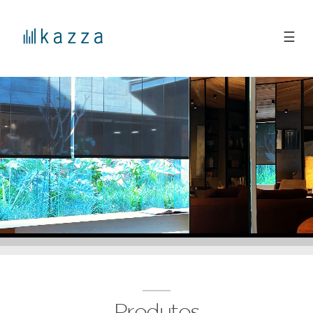
☰
Produtos