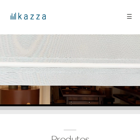
☰
Produtos