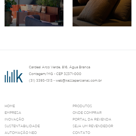
Cardeal Arco Verde, 816, Água Branca
Contagem/MG - CEP 32371-000
(31) 3393-1313 - web@kazzapersianas.com.br
HOME
PRODUTOS
EMPRESA
ONDE COMPRAR
INOVAÇÃO
PORTAL DA REVENDA
SUSTENTABILIDADE
SEJA UM REVENDEDOR
AUTOMAÇÃO NEO
CONTATO