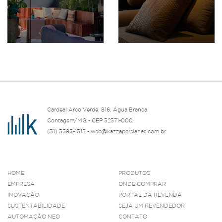
Cardeal Arco Verde, 816, Água Branca
Contagem/MG - CEP 32371-000
(31) 3393-1313 - web@kazzapersianas.com.br
HOME
PRODUTOS
EMPRESA
ONDE COMPRAR
INOVAÇÃO
PORTAL DA REVENDA
SUSTENTABILIDADE
SEJA UM REVENDEDOR
AUTOMAÇÃO NEO
CONTATO