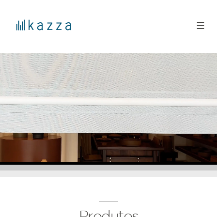
☰
Produtos