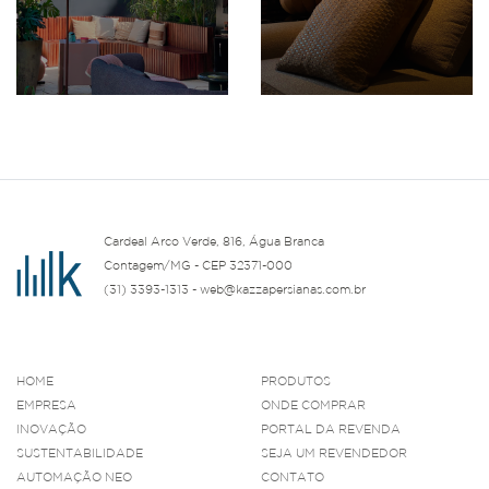
Cardeal Arco Verde, 816, Água Branca
Contagem/MG - CEP 32371-000
(31) 3393-1313 - web@kazzapersianas.com.br
HOME
PRODUTOS
EMPRESA
ONDE COMPRAR
INOVAÇÃO
PORTAL DA REVENDA
SUSTENTABILIDADE
SEJA UM REVENDEDOR
AUTOMAÇÃO NEO
CONTATO