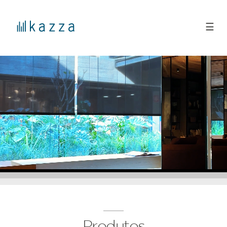
☰
Produtos