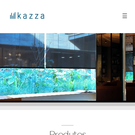
☰
Produtos