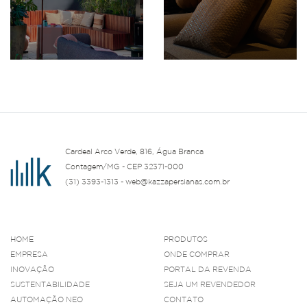
Cardeal Arco Verde, 816, Água Branca
Contagem/MG - CEP 32371-000
(31) 3393-1313 - web@kazzapersianas.com.br
HOME
PRODUTOS
EMPRESA
ONDE COMPRAR
INOVAÇÃO
PORTAL DA REVENDA
SUSTENTABILIDADE
SEJA UM REVENDEDOR
AUTOMAÇÃO NEO
CONTATO