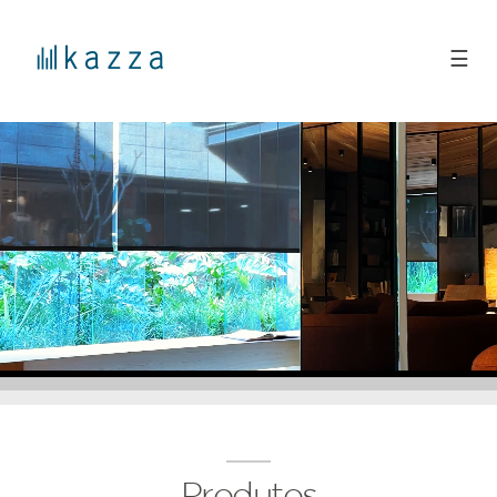
☰
Produtos