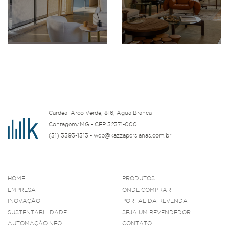
Cardeal Arco Verde, 816, Água Branca
Contagem/MG - CEP 32371-000
(31) 3393-1313 - web@kazzapersianas.com.br
HOME
PRODUTOS
EMPRESA
ONDE COMPRAR
INOVAÇÃO
PORTAL DA REVENDA
SUSTENTABILIDADE
SEJA UM REVENDEDOR
AUTOMAÇÃO NEO
CONTATO