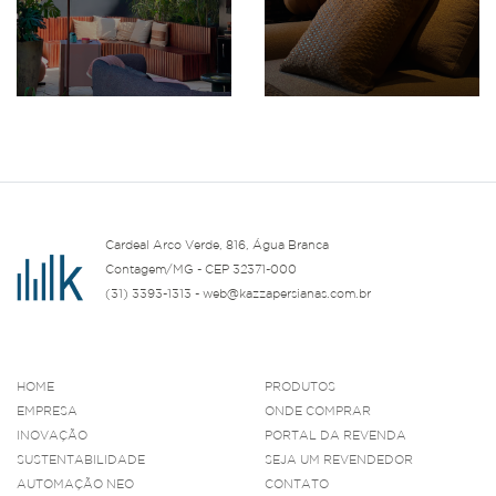
Cardeal Arco Verde, 816, Água Branca
Contagem/MG - CEP 32371-000
(31) 3393-1313 - web@kazzapersianas.com.br
HOME
PRODUTOS
EMPRESA
ONDE COMPRAR
INOVAÇÃO
PORTAL DA REVENDA
SUSTENTABILIDADE
SEJA UM REVENDEDOR
AUTOMAÇÃO NEO
CONTATO