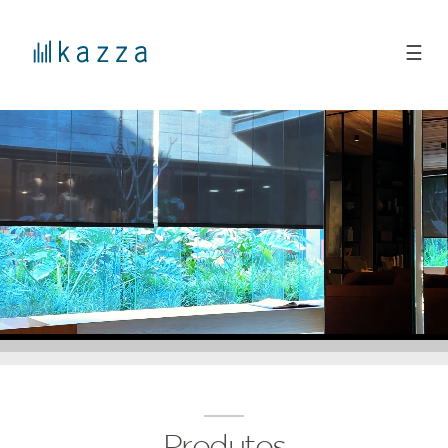
☰
Produtos