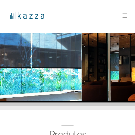
☰
Produtos