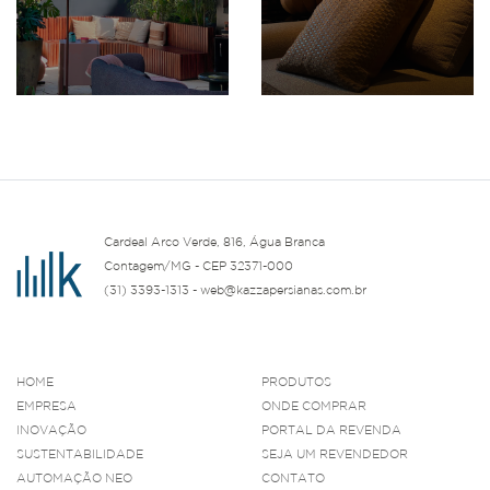
Cardeal Arco Verde, 816, Água Branca
Contagem/MG - CEP 32371-000
(31) 3393-1313 - web@kazzapersianas.com.br
HOME
PRODUTOS
EMPRESA
ONDE COMPRAR
INOVAÇÃO
PORTAL DA REVENDA
SUSTENTABILIDADE
SEJA UM REVENDEDOR
AUTOMAÇÃO NEO
CONTATO