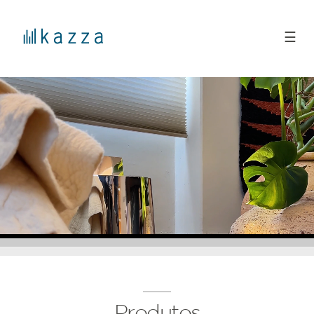
☰
Produtos