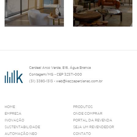
Cardeal Arco Verde, 816, Água Branca
Contagem/MG - CEP 32371-000
(31) 3393-1313 - web@kazzapersianas.com.br
HOME
PRODUTOS
EMPRESA
ONDE COMPRAR
INOVAÇÃO
PORTAL DA REVENDA
SUSTENTABILIDADE
SEJA UM REVENDEDOR
AUTOMAÇÃO NEO
CONTATO