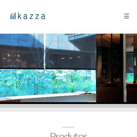
☰
Produtos