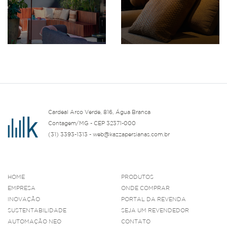
Cardeal Arco Verde, 816, Água Branca
Contagem/MG - CEP 32371-000
(31) 3393-1313 - web@kazzapersianas.com.br
HOME
PRODUTOS
EMPRESA
ONDE COMPRAR
INOVAÇÃO
PORTAL DA REVENDA
SUSTENTABILIDADE
SEJA UM REVENDEDOR
AUTOMAÇÃO NEO
CONTATO