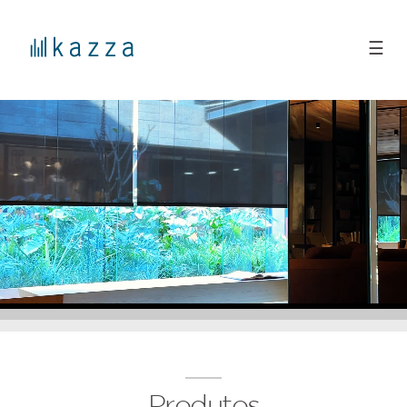
☰
Produtos