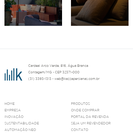
Cardeal Arco Verde, 816, Água Branca
Contagem/MG - CEP 32371-000
(31) 3393-1313 - web@kazzapersianas.com.br
HOME
PRODUTOS
EMPRESA
ONDE COMPRAR
INOVAÇÃO
PORTAL DA REVENDA
SUSTENTABILIDADE
SEJA UM REVENDEDOR
AUTOMAÇÃO NEO
CONTATO