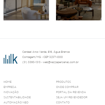
Cardeal Arco Verde, 816, Água Branca
Contagem/MG - CEP 32371-000
(31) 3393-1313 - web@kazzapersianas.com.br
HOME
PRODUTOS
EMPRESA
ONDE COMPRAR
INOVAÇÃO
PORTAL DA REVENDA
SUSTENTABILIDADE
SEJA UM REVENDEDOR
AUTOMAÇÃO NEO
CONTATO