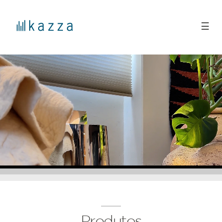
☰
Produtos