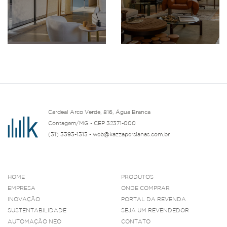
Cardeal Arco Verde, 816, Água Branca
Contagem/MG - CEP 32371-000
(31) 3393-1313 - web@kazzapersianas.com.br
HOME
PRODUTOS
EMPRESA
ONDE COMPRAR
INOVAÇÃO
PORTAL DA REVENDA
SUSTENTABILIDADE
SEJA UM REVENDEDOR
AUTOMAÇÃO NEO
CONTATO