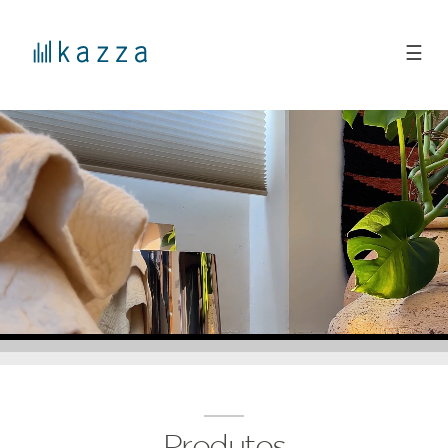
☰
Produtos