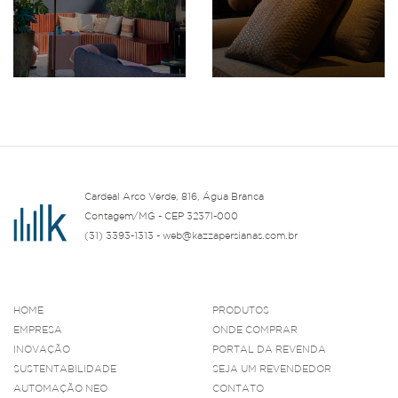
Cardeal Arco Verde, 816, Água Branca
Contagem/MG - CEP 32371-000
(31) 3393-1313 - web@kazzapersianas.com.br
HOME
PRODUTOS
EMPRESA
ONDE COMPRAR
INOVAÇÃO
PORTAL DA REVENDA
SUSTENTABILIDADE
SEJA UM REVENDEDOR
AUTOMAÇÃO NEO
CONTATO