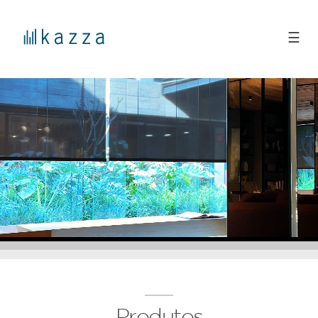
☰
Produtos