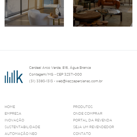
Cardeal Arco Verde, 816, Água Branca
Contagem/MG - CEP 32371-000
(31) 3393-1313 - web@kazzapersianas.com.br
HOME
PRODUTOS
EMPRESA
ONDE COMPRAR
INOVAÇÃO
PORTAL DA REVENDA
SUSTENTABILIDADE
SEJA UM REVENDEDOR
AUTOMAÇÃO NEO
CONTATO