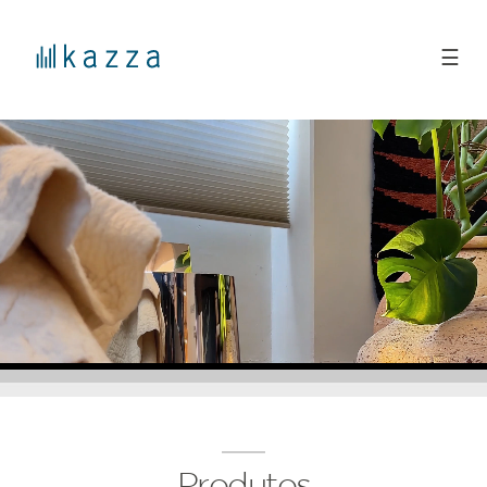
☰
Produtos