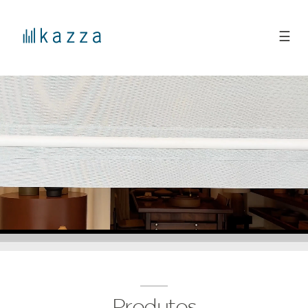
☰
Produtos