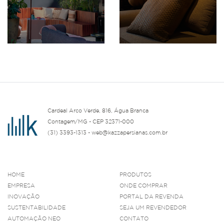
Cardeal Arco Verde, 816, Água Branca
Contagem/MG - CEP 32371-000
(31) 3393-1313 - web@kazzapersianas.com.br
HOME
PRODUTOS
EMPRESA
ONDE COMPRAR
INOVAÇÃO
PORTAL DA REVENDA
SUSTENTABILIDADE
SEJA UM REVENDEDOR
AUTOMAÇÃO NEO
CONTATO