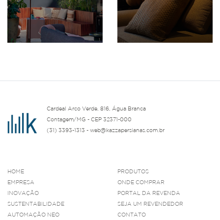
Cardeal Arco Verde, 816, Água Branca
Contagem/MG - CEP 32371-000
(31) 3393-1313 - web@kazzapersianas.com.br
HOME
PRODUTOS
EMPRESA
ONDE COMPRAR
INOVAÇÃO
PORTAL DA REVENDA
SUSTENTABILIDADE
SEJA UM REVENDEDOR
AUTOMAÇÃO NEO
CONTATO