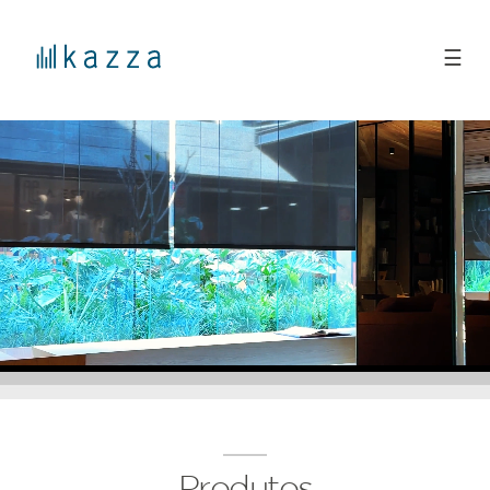
☰
Produtos