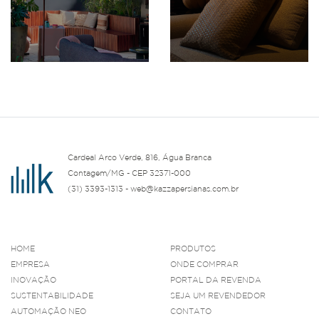
Cardeal Arco Verde, 816, Água Branca
Contagem/MG - CEP 32371-000
(31) 3393-1313 - web@kazzapersianas.com.br
HOME
PRODUTOS
EMPRESA
ONDE COMPRAR
INOVAÇÃO
PORTAL DA REVENDA
SUSTENTABILIDADE
SEJA UM REVENDEDOR
AUTOMAÇÃO NEO
CONTATO