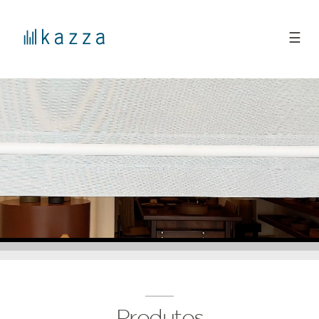
☰
Produtos