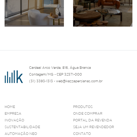
Cardeal Arco Verde, 816, Água Branca
Contagem/MG - CEP 32371-000
(31) 3393-1313 - web@kazzapersianas.com.br
HOME
PRODUTOS
EMPRESA
ONDE COMPRAR
INOVAÇÃO
PORTAL DA REVENDA
SUSTENTABILIDADE
SEJA UM REVENDEDOR
AUTOMAÇÃO NEO
CONTATO