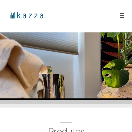
☰
Produtos