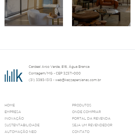
Cardeal Arco Verde, 816, Água Branca
Contagem/MG - CEP 32371-000
(31) 3393-1313 - web@kazzapersianas.com.br
HOME
PRODUTOS
EMPRESA
ONDE COMPRAR
INOVAÇÃO
PORTAL DA REVENDA
SUSTENTABILIDADE
SEJA UM REVENDEDOR
AUTOMAÇÃO NEO
CONTATO