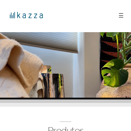
☰
Produtos