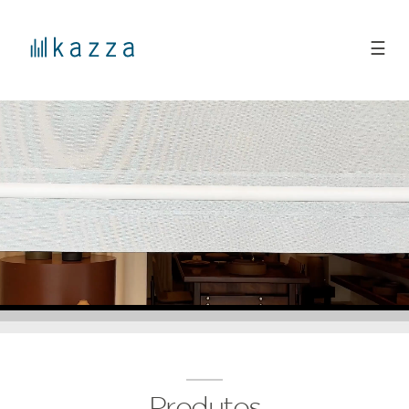
☰
Produtos