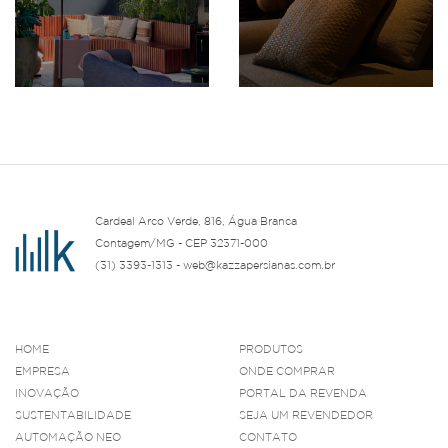
Cardeal Arco Verde, 816, Água Branca
Contagem/MG - CEP 32371-000
(31) 3393-1313 - web@kazzapersianas.com.br
HOME
PRODUTOS
EMPRESA
ONDE COMPRAR
INOVAÇÃO
PORTAL DA REVENDA
SUSTENTABILIDADE
SEJA UM REVENDEDOR
AUTOMAÇÃO NEO
CONTATO