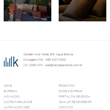
Cardeal Arco Verde, 816, Água Branca
Contagem/MG - CEP 32371-000
(31) 3393-1313 - web@kazzapersianas.com.br
HOME
PRODUTOS
EMPRESA
ONDE COMPRAR
INOVAÇÃO
PORTAL DA REVENDA
SUSTENTABILIDADE
SEJA UM REVENDEDOR
AUTOMAÇÃO NEO
CONTATO