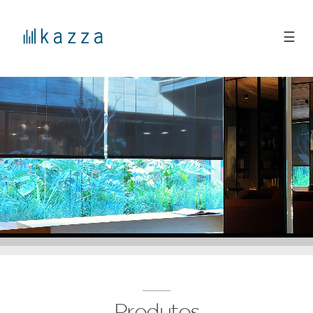
☰
Produtos