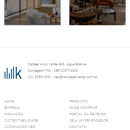
Cardeal Arco Verde, 816, Água Branca
Contagem/MG - CEP 32371-000
(31) 3393-1313 - web@kazzapersianas.com.br
HOME
PRODUTOS
EMPRESA
ONDE COMPRAR
INOVAÇÃO
PORTAL DA REVENDA
SUSTENTABILIDADE
SEJA UM REVENDEDOR
AUTOMAÇÃO NEO
CONTATO