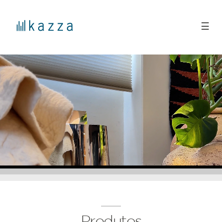
☰
Produtos