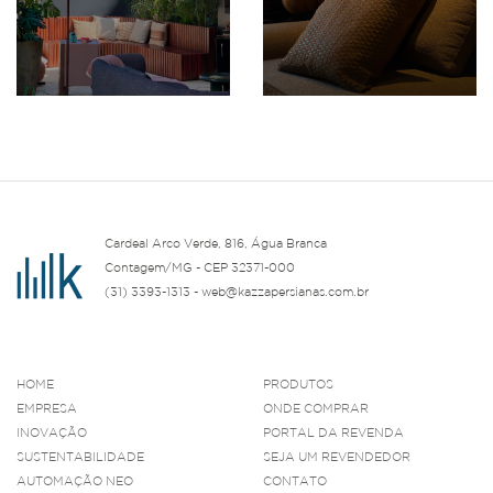
Cardeal Arco Verde, 816, Água Branca
Contagem/MG - CEP 32371-000
(31) 3393-1313 - web@kazzapersianas.com.br
HOME
PRODUTOS
EMPRESA
ONDE COMPRAR
INOVAÇÃO
PORTAL DA REVENDA
SUSTENTABILIDADE
SEJA UM REVENDEDOR
AUTOMAÇÃO NEO
CONTATO