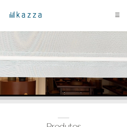
☰
Produtos