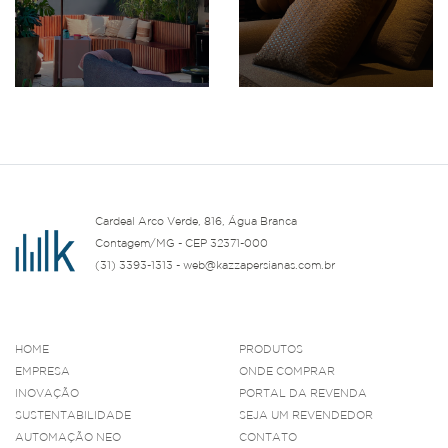
Cardeal Arco Verde, 816, Água Branca
Contagem/MG - CEP 32371-000
(31) 3393-1313 - web@kazzapersianas.com.br
HOME
PRODUTOS
EMPRESA
ONDE COMPRAR
INOVAÇÃO
PORTAL DA REVENDA
SUSTENTABILIDADE
SEJA UM REVENDEDOR
AUTOMAÇÃO NEO
CONTATO