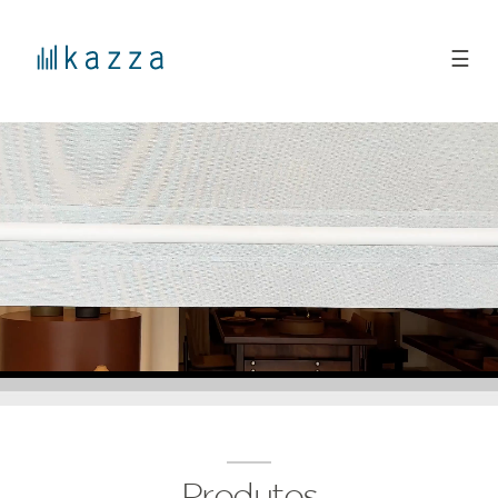
☰
Produtos