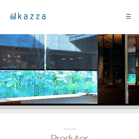
☰
Produtos