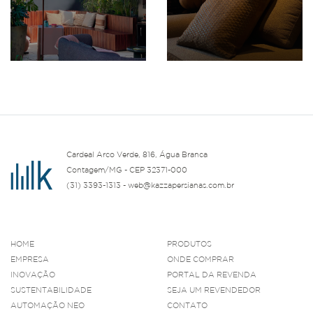
Cardeal Arco Verde, 816, Água Branca
Contagem/MG - CEP 32371-000
(31) 3393-1313 - web@kazzapersianas.com.br
HOME
PRODUTOS
EMPRESA
ONDE COMPRAR
INOVAÇÃO
PORTAL DA REVENDA
SUSTENTABILIDADE
SEJA UM REVENDEDOR
AUTOMAÇÃO NEO
CONTATO