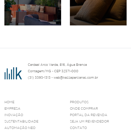
Cardeal Arco Verde, 816, Água Branca
Contagem/MG - CEP 32371-000
(31) 3393-1313 - web@kazzapersianas.com.br
HOME
PRODUTOS
EMPRESA
ONDE COMPRAR
INOVAÇÃO
PORTAL DA REVENDA
SUSTENTABILIDADE
SEJA UM REVENDEDOR
AUTOMAÇÃO NEO
CONTATO