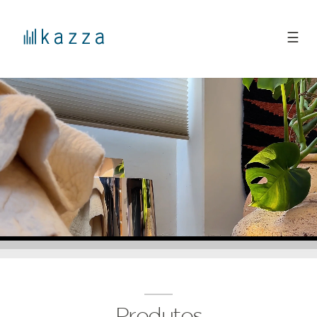
☰
Produtos