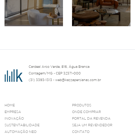
Cardeal Arco Verde, 816, Água Branca
Contagem/MG - CEP 32371-000
(31) 3393-1313 - web@kazzapersianas.com.br
HOME
PRODUTOS
EMPRESA
ONDE COMPRAR
INOVAÇÃO
PORTAL DA REVENDA
SUSTENTABILIDADE
SEJA UM REVENDEDOR
AUTOMAÇÃO NEO
CONTATO