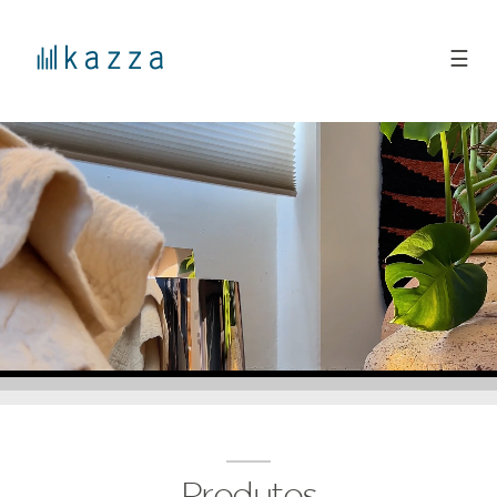
☰
Produtos