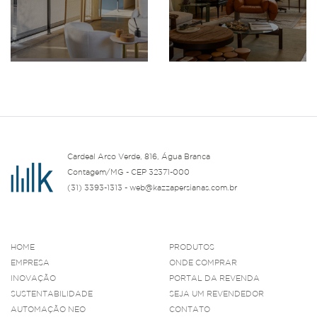
Cardeal Arco Verde, 816, Água Branca
Contagem/MG - CEP 32371-000
(31) 3393-1313 - web@kazzapersianas.com.br
HOME
PRODUTOS
EMPRESA
ONDE COMPRAR
INOVAÇÃO
PORTAL DA REVENDA
SUSTENTABILIDADE
SEJA UM REVENDEDOR
AUTOMAÇÃO NEO
CONTATO