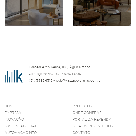
Cardeal Arco Verde, 816, Água Branca
Contagem/MG - CEP 32371-000
(31) 3393-1313 - web@kazzapersianas.com.br
HOME
PRODUTOS
EMPRESA
ONDE COMPRAR
INOVAÇÃO
PORTAL DA REVENDA
SUSTENTABILIDADE
SEJA UM REVENDEDOR
AUTOMAÇÃO NEO
CONTATO