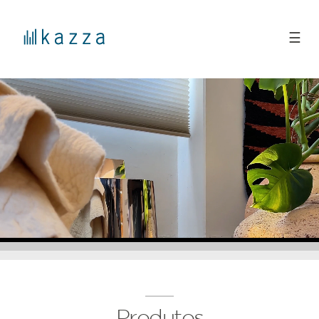
☰
Produtos