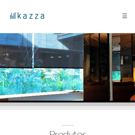
☰
Produtos