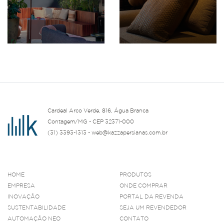
Cardeal Arco Verde, 816, Água Branca
Contagem/MG - CEP 32371-000
(31) 3393-1313 - web@kazzapersianas.com.br
HOME
PRODUTOS
EMPRESA
ONDE COMPRAR
INOVAÇÃO
PORTAL DA REVENDA
SUSTENTABILIDADE
SEJA UM REVENDEDOR
AUTOMAÇÃO NEO
CONTATO