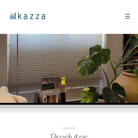
☰
Produtos