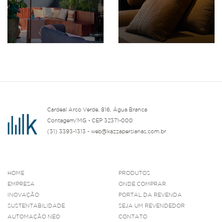
Cardeal Arco Verde, 816, Água Branca
Contagem/MG - CEP 32371-000
(31) 3393-1313 - web@kazzapersianas.com.br
HOME
PRODUTOS
EMPRESA
ONDE COMPRAR
INOVAÇÃO
PORTAL DA REVENDA
SUSTENTABILIDADE
SEJA UM REVENDEDOR
AUTOMAÇÃO NEO
CONTATO