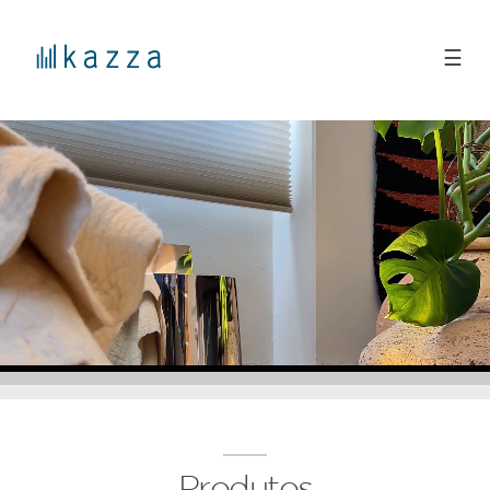
☰
Produtos