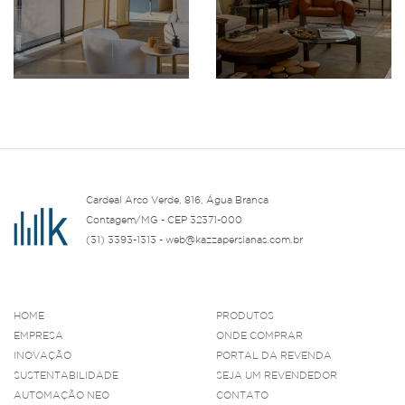
Cardeal Arco Verde, 816, Água Branca
Contagem/MG - CEP 32371-000
(31) 3393-1313 - web@kazzapersianas.com.br
HOME
PRODUTOS
EMPRESA
ONDE COMPRAR
INOVAÇÃO
PORTAL DA REVENDA
SUSTENTABILIDADE
SEJA UM REVENDEDOR
AUTOMAÇÃO NEO
CONTATO