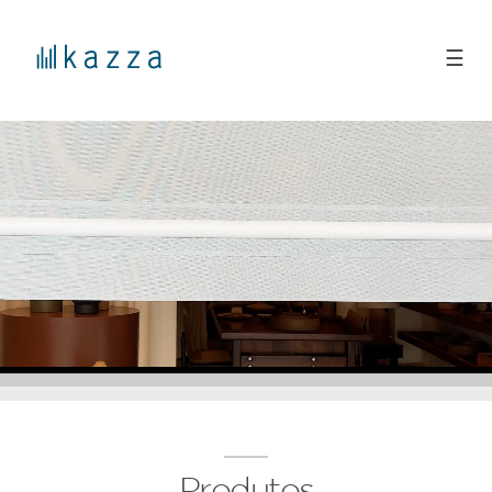
☰
Produtos