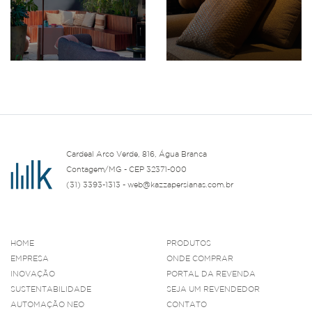
Cardeal Arco Verde, 816, Água Branca
Contagem/MG - CEP 32371-000
(31) 3393-1313 - web@kazzapersianas.com.br
HOME
PRODUTOS
EMPRESA
ONDE COMPRAR
INOVAÇÃO
PORTAL DA REVENDA
SUSTENTABILIDADE
SEJA UM REVENDEDOR
AUTOMAÇÃO NEO
CONTATO