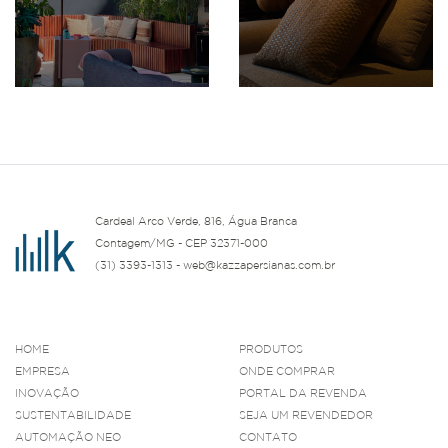
Cardeal Arco Verde, 816, Água Branca
Contagem/MG - CEP 32371-000
(31) 3393-1313 - web@kazzapersianas.com.br
HOME
PRODUTOS
EMPRESA
ONDE COMPRAR
INOVAÇÃO
PORTAL DA REVENDA
SUSTENTABILIDADE
SEJA UM REVENDEDOR
AUTOMAÇÃO NEO
CONTATO