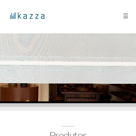
☰
Produtos