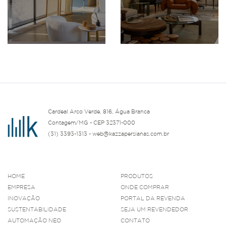
Cardeal Arco Verde, 816, Água Branca
Contagem/MG - CEP 32371-000
(31) 3393-1313 - web@kazzapersianas.com.br
HOME
PRODUTOS
EMPRESA
ONDE COMPRAR
INOVAÇÃO
PORTAL DA REVENDA
SUSTENTABILIDADE
SEJA UM REVENDEDOR
AUTOMAÇÃO NEO
CONTATO