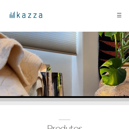
☰
Produtos