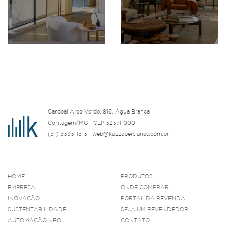
Cardeal Arco Verde, 816, Água Branca
Contagem/MG - CEP 32371-000
(31) 3393-1313 - web@kazzapersianas.com.br
HOME
PRODUTOS
EMPRESA
ONDE COMPRAR
INOVAÇÃO
PORTAL DA REVENDA
SUSTENTABILIDADE
SEJA UM REVENDEDOR
AUTOMAÇÃO NEO
CONTATO