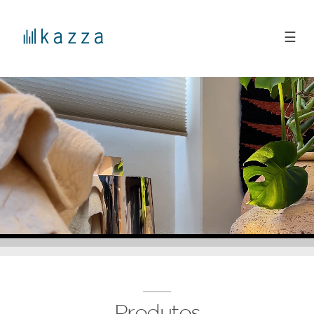
☰
Produtos