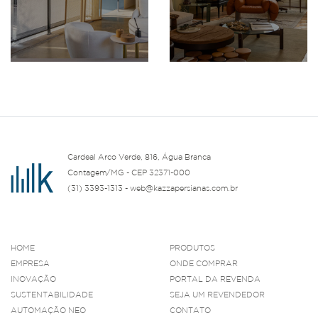
Cardeal Arco Verde, 816, Água Branca
Contagem/MG - CEP 32371-000
(31) 3393-1313 - web@kazzapersianas.com.br
HOME
PRODUTOS
EMPRESA
ONDE COMPRAR
INOVAÇÃO
PORTAL DA REVENDA
SUSTENTABILIDADE
SEJA UM REVENDEDOR
AUTOMAÇÃO NEO
CONTATO