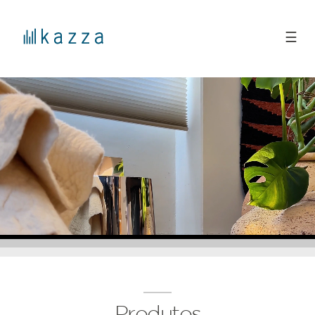
☰
Produtos